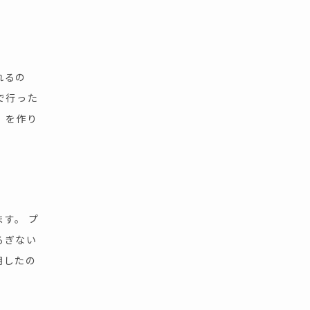
れるの
で行った
」を作り
す。 プ
るぎない
明したの