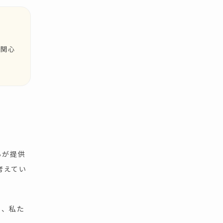
に関心
ちが提供
考えてい
う、私た