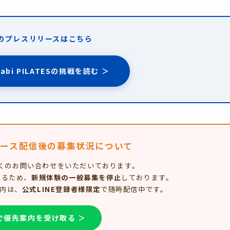
開のプレスリリースはこちら
rabi PILATESの挑戦を読む ＞
ース配信後の募集状況について
くのお問い合わせをいただいております。
するため、
新規体験の一般募集を停止
しております。
内は、
公式LINE登録者様限定
で随時配信中です。
Eで優先案内を受け取る ＞