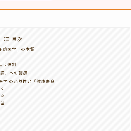
目次
 予防医学」の本質
値
が担う役割
不調」への警鐘
防医学 の必然性と「健康寿命」
開く
する
展望