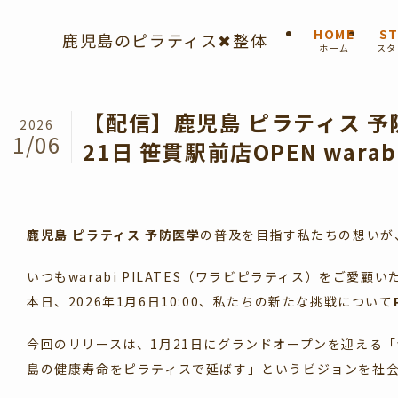
HOME
ST
鹿児島のピラティス✖︎整体
ホーム
スタ
【配信】鹿児島 ピラティス 予防
2026
1/06
21日 笹貫駅前店OPEN warabi
鹿児島 ピラティス 予防医学
の普及を目指す私たちの想いが
いつもwarabi PILATES（ワラビピラティス）をご
本日、2026年1月6日10:00、私たちの新たな挑戦について
今回のリリースは、1月21日にグランドオープンを迎える「wa
島の健康寿命をピラティスで延ばす」というビジョンを社