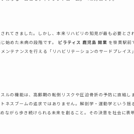
定されてきました。しかし、本来リハビリの知見が最も必要とさ
感じ始めた未病の段階です。
ピラティス 鹿児島 開業
を笹貫駅前
のメンテナンスを行える「リハビリテーションのサードプレイス
スルの機能は、高齢期の転倒リスクや圧迫骨折の予防に直結しま
ットネスブームの追求ではありません。解剖学・運動学という揺
眺めながら歩き続けられる未来を創ること。その決意を社会に表