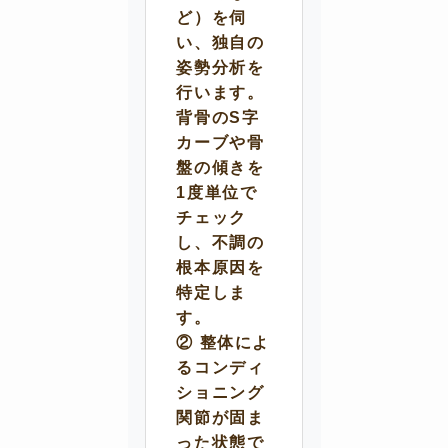
ど）を伺
い、独自の
姿勢分析を
行います。
背骨のS字
カーブや骨
盤の傾きを
1度単位で
チェック
し、不調の
根本原因を
特定しま
す。
② 整体によ
るコンディ
ショニング
関節が固ま
った状態で