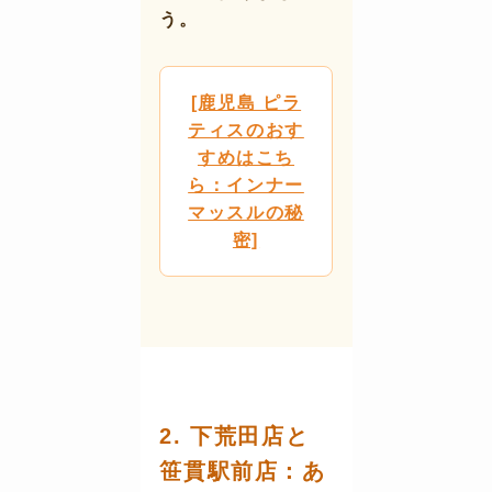
う。
[鹿児島 ピラ
ティスのおす
すめはこち
ら：インナー
マッスルの秘
密]
2. 下荒田店と
笹貫駅前店：あ