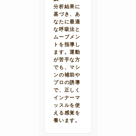
分析結果に
基づき、あ
なたに最適
な呼吸法と
ムーブメン
トを指導し
ます。運動
が苦手な方
でも、マシ
ンの補助や
プロの誘導
で、正しく
インナーマ
ッスルを使
える感覚を
養います。