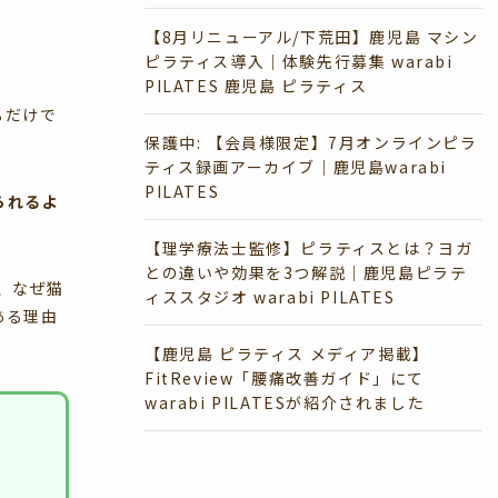
【8月リニューアル/下荒田】鹿児島 マシン
ピラティス導入｜体験先行募集 warabi
PILATES 鹿児島 ピラティス
るだけで
保護中: 【会員様限定】7月オンラインピラ
ティス録画アーカイブ｜鹿児島warabi
PILATES
られるよ
【理学療法士監修】ピラティスとは？ヨガ
との違いや効果を3つ解説｜鹿児島ピラテ
、なぜ猫
ィススタジオ warabi PILATES
ある理由
【鹿児島 ピラティス メディア掲載】
FitReview「腰痛改善ガイド」にて
warabi PILATESが紹介されました