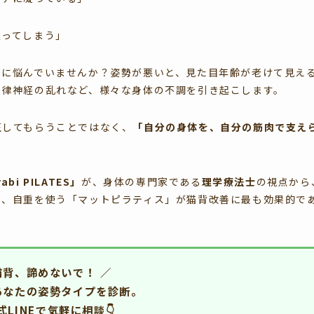
戻ってしまう」
さに悩んでいませんか？姿勢が悪いと、見た目年齢が老けて見え
自律神経の乱れなど、様々な身体の不調を引き起こします。
正してもらうことではなく、
「自分の身体を、自分の筋肉で支え
i PILATES」
が、身体の専門家である
理学療法士
の視点から
と、自重を使う「マットピラティス」が猫背改善に最も効果的で
猫背、諦めないで！ ／
あなたの姿勢タイプを診断。
LINEで気軽に相談👇