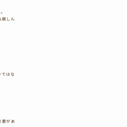
す。
れ親しん
ンではな
必要があ