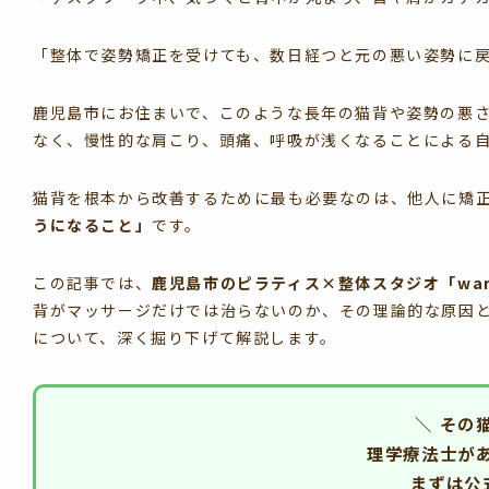
「整体で姿勢矯正を受けても、数日経つと元の悪い姿勢に
鹿児島市にお住まいで、このような長年の猫背や姿勢の悪
なく、慢性的な肩こり、頭痛、呼吸が浅くなることによる
猫背を根本から改善するために最も必要なのは、他人に矯
うになること」
です。
この記事では、
鹿児島市のピラティス×整体スタジオ「warab
背がマッサージだけでは治らないのか、その理論的な原因
について、深く掘り下げて解説します。
＼ その
理学療法士が
まずは公式