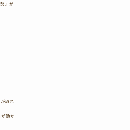
姿勢」が
ムが取れ
体が動か