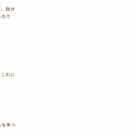
ず、自分
るので
。これに
ムを学べ