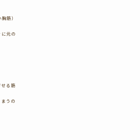
小胸筋）
ぐに元の
寄せる筋
しまうの