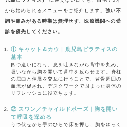
児島ピラティス）
に通えない日でも、自宅で5分
から始められるメニューをご紹介します。
強い不
調や痛みがある時期は無理せず、医療機関への受
診を優先してください。
① キャット＆カウ｜鹿児島ピラティスの
基本
四つ這いになり、息を吐きながら背中を丸め、
吸いながら胸を開いて背中を反らせます。脊柱
の屈曲と伸展を交互に行うことで、背骨周囲の
血流が促され、デスクワークで固まった身体の
リフレッシュに役立ちます。
② スワン／チャイルドポーズ｜胸を開い
て呼吸を深める
うつ伏せから手のひらで床を押し、胸をゆっく