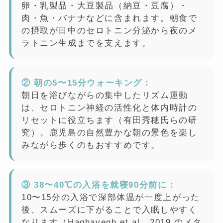
卵・乳製品・大豆製品（納豆・豆腐）・
肉・魚・バナナなどに含まれます。朝食で
の摂取が日中のセロトニン分泌から夜のメ
ラトニン生成までを支えます。
② 朝の5〜15分ウォーキング：
朝日を浴びながらの集中したリズム運動
は、セロトニン神経の活性化と体内時計の
リセットに役立ちます（有田秀穂氏らの研
究）。鹿児島の自然豊かな朝の景色を楽し
みながら歩くのもおすすめです。
③ 38〜40℃の入浴を就寝90分前に：
10〜15分の入浴で深部体温が一度上がった
後、スムーズに下がることで入眠しやすく
なります（Haghayegh et al., 2019 のメタ