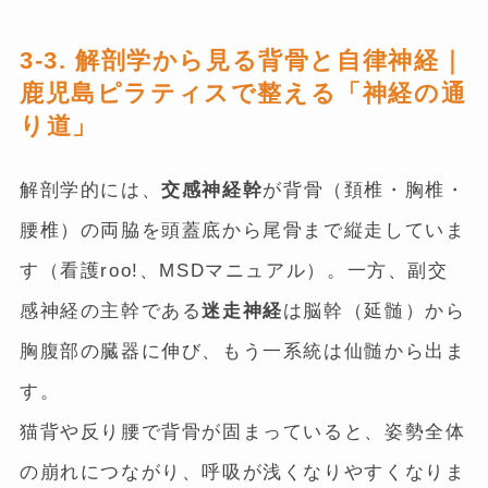
3-3. 解剖学から見る背骨と自律神経｜
鹿児島ピラティスで整える「神経の通
り道」
解剖学的には、
交感神経幹
が背骨（頚椎・胸椎・
腰椎）の両脇を頭蓋底から尾骨まで縦走していま
す（看護roo!、MSDマニュアル）。一方、副交
感神経の主幹である
迷走神経
は脳幹（延髄）から
胸腹部の臓器に伸び、もう一系統は仙髄から出ま
す。
猫背や反り腰で背骨が固まっていると、姿勢全体
の崩れにつながり、呼吸が浅くなりやすくなりま