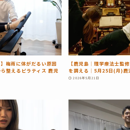
ス】梅雨に体がだるい原因
【鹿児島｜理学療法士監修
から整えるピラティス 鹿児
を調える｜5月25日(月)
2026年5月21日