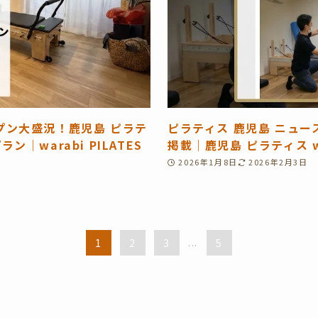
プン大盛況！鹿児島 ピラテ
ピラティス 鹿児島 ニュース
｜warabi PILATES
掲載｜鹿児島 ピラティス war
2026年1月8日
2026年2月3日
1
2
3
...
5