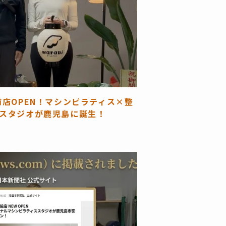
前店OPEN！マシンピラティス×整
スタジオが鹿児島に誕生！
日