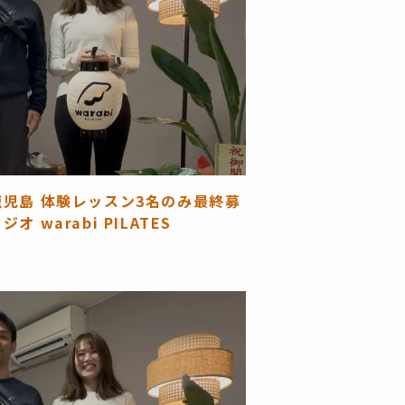
鹿児島 体験レッスン3名のみ最終募
 warabi PILATES