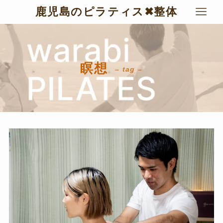
鹿児島のピラティス✖︎整体
瞑想
– tag –