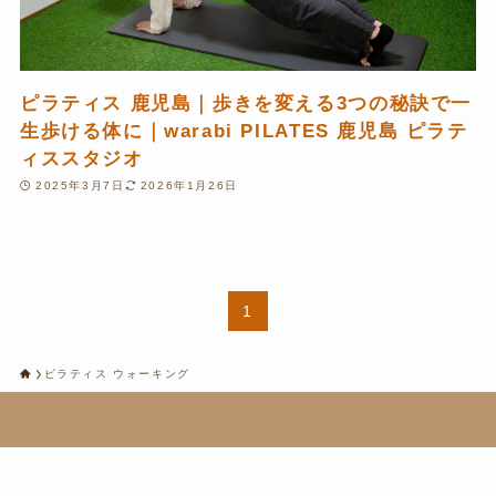
ピラティス 鹿児島｜歩きを変える3つの秘訣で一
生歩ける体に｜warabi PILATES 鹿児島 ピラテ
ィススタジオ
2025年3月7日
2026年1月26日
1
ピラティス ウォーキング